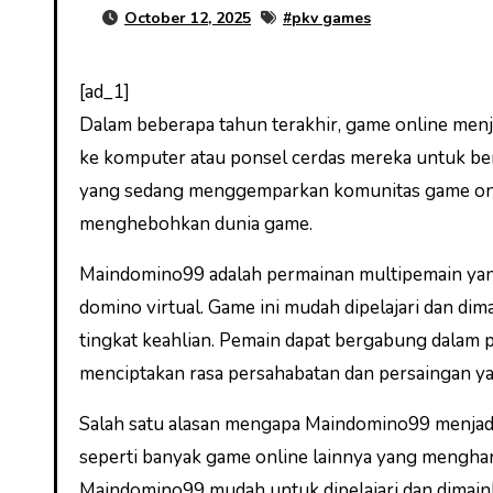
October 12, 2025
#
pkv games
[ad_1]
Dalam beberapa tahun terakhir, game online menja
ke komputer atau ponsel cerdas mereka untuk be
yang sedang menggemparkan komunitas game onl
menghebohkan dunia game.
Maindomino99 adalah permainan multipemain yan
domino virtual. Game ini mudah dipelajari dan dim
tingkat keahlian. Pemain dapat bergabung dalam 
menciptakan rasa persahabatan dan persaingan y
Salah satu alasan mengapa Maindomino99 menjadi 
seperti banyak game online lainnya yang menghar
Maindomino99 mudah untuk dipelajari dan dimain