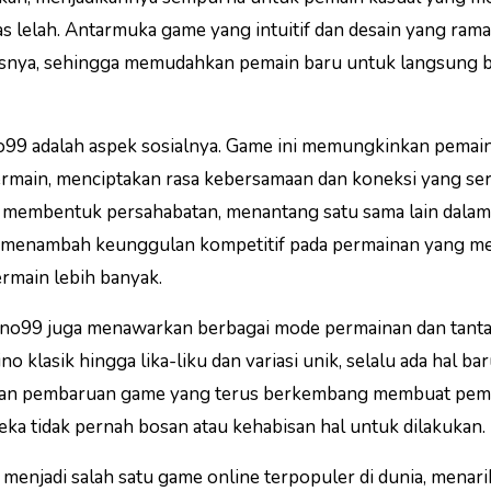
 lelah. Antarmuka game yang intuitif dan desain yang ram
tasnya, sehingga memudahkan pemain baru untuk langsung 
o99 adalah aspek sosialnya. Game ini memungkinkan pemai
ermain, menciptakan rasa kebersamaan dan koneksi yang ser
at membentuk persahabatan, menantang satu sama lain dalam
, menambah keunggulan kompetitif pada permainan yang 
ermain lebih banyak.
omino99 juga menawarkan berbagai mode permainan dan tant
 klasik hingga lika-liku dan variasi unik, selalu ada hal ba
 dan pembaruan game yang terus berkembang membuat pem
eka tidak pernah bosan atau kehabisan hal untuk dilakukan.
enjadi salah satu game online terpopuler di dunia, menari