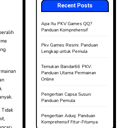
Recent Posts
Apa Itu PKV Games QQ?
Panduan Komprehensif
beralih
ame
Pkv Games Resmi: Panduan
ang
Lengkap untuk Pemula
Temukan Bandar66 PKV:
rmainan
Panduan Utama Permainan
Online
an
,
Pengertian Capsa Susun:
anyak.
Panduan Pemula
 Tidak
Pengertian Aduq: Panduan
it,
Komprehensif Fitur-Fiturnya
encari