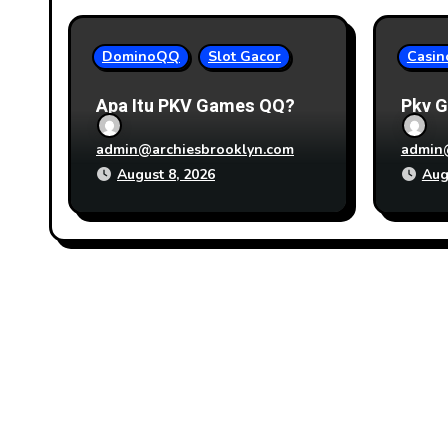
v
i
DominoQQ
Slot Gacor
Casin
g
Apa Itu PKV Games QQ?
Pkv 
Panduan Komprehensif
Pandu
a
Pemu
admin@archiesbrooklyn.com
admin
t
August 8, 2026
Aug
i
o
n