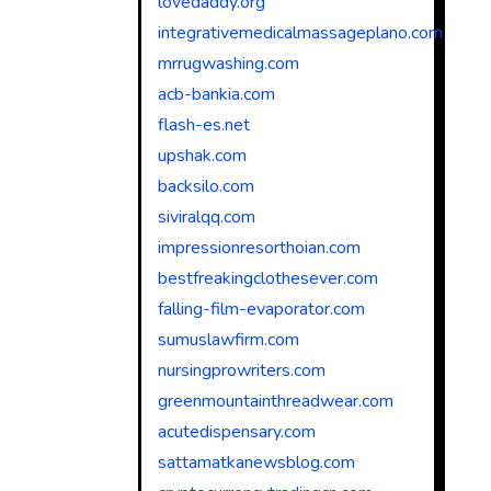
lovedaddy.org
integrativemedicalmassageplano.com
mrrugwashing.com
acb-bankia.com
flash-es.net
upshak.com
backsilo.com
siviralqq.com
impressionresorthoian.com
bestfreakingclothesever.com
falling-film-evaporator.com
sumuslawfirm.com
nursingprowriters.com
greenmountainthreadwear.com
acutedispensary.com
sattamatkanewsblog.com