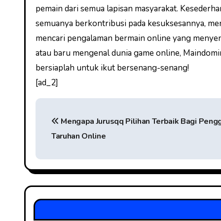
pemain dari semua lapisan masyarakat. Kesederhana
semuanya berkontribusi pada kesuksesannya, men
mencari pengalaman bermain online yang menye
atau baru mengenal dunia game online, Maindomin
bersiaplah untuk ikut bersenang-senang!
[ad_2]
P
Mengapa Jurusqq Pilihan Terbaik Bagi Pen
o
Taruhan Online
s
t
n
a