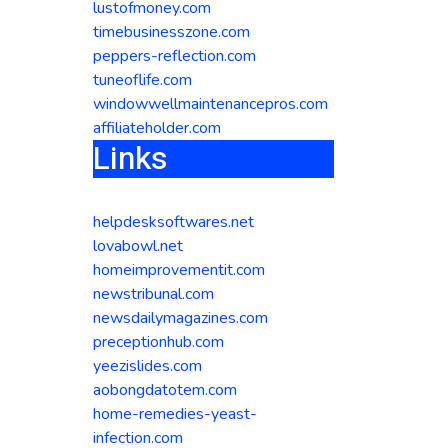
lustofmoney.com
timebusinesszone.com
peppers-reflection.com
tuneoflife.com
windowwellmaintenancepros.com
affiliateholder.com
Links
helpdesksoftwares.net
lovabowl.net
homeimprovementit.com
newstribunal.com
newsdailymagazines.com
preceptionhub.com
yeezislides.com
aobongdatotem.com
home-remedies-yeast-
infection.com