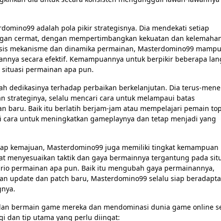
omino99 adalah pola pikir strategisnya. Dia mendekati setiap
ngan cermat, dengan mempertimbangkan kekuatan dan kelemaha
lisis mekanisme dan dinamika permainan, Masterdomino99 mamp
nnya secara efektif. Kemampuannya untuk berpikir beberapa lan
situasi permainan apa pun.
ah dedikasinya terhadap perbaikan berkelanjutan. Dia terus-mene
strateginya, selalu mencari cara untuk melampaui batas
baru. Baik itu berlatih berjam-jam atau mempelajari pemain top
i cara untuk meningkatkan gameplaynya dan tetap menjadi yang
rhadap kemajuan, Masterdomino99 juga memiliki tingkat kemampuan
t menyesuaikan taktik dan gaya bermainnya tergantung pada situ
rio permainan apa pun. Baik itu mengubah gaya permainannya,
an update dan patch baru, Masterdomino99 selalu siap beradapta
nya.
ilan bermain game mereka dan mendominasi dunia game online se
i dan tip utama yang perlu diingat: