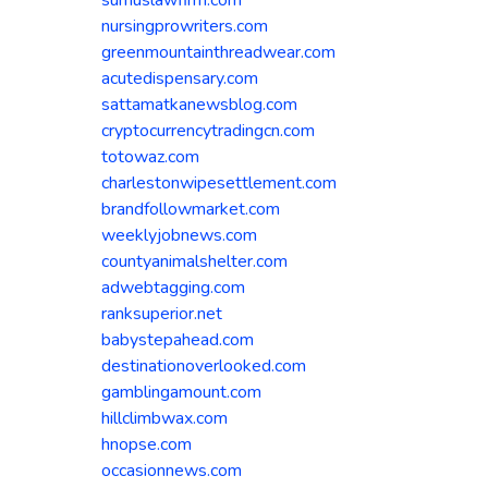
sumuslawfirm.com
nursingprowriters.com
greenmountainthreadwear.com
acutedispensary.com
sattamatkanewsblog.com
cryptocurrencytradingcn.com
totowaz.com
charlestonwipesettlement.com
brandfollowmarket.com
weeklyjobnews.com
countyanimalshelter.com
adwebtagging.com
ranksuperior.net
babystepahead.com
destinationoverlooked.com
gamblingamount.com
hillclimbwax.com
hnopse.com
occasionnews.com