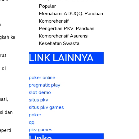
Populer
Memahami ADUQQ: Panduan
Komprehensif
n
Pengertian PKV: Panduan
u
Komprehensif Asuransi
gkah ke
Kesehatan Swasta
LINK LAINNYA
rus
 di
poker online
pragmatic play
slot demo
asi,
situs pkv
situs pkv games
si dan
poker
qq
pkv games
perti