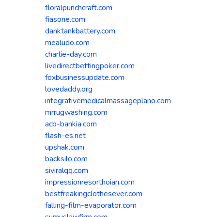
floralpunchcraft.com
fiasone.com
danktankbattery.com
mealudo.com
charlie-day.com
livedirectbettingpoker.com
foxbusinessupdate.com
lovedaddy.org
integrativemedicalmassageplano.com
mrrugwashing.com
acb-bankia.com
flash-es.net
upshak.com
backsilo.com
siviralqq.com
impressionresorthoian.com
bestfreakingclothesever.com
falling-film-evaporator.com