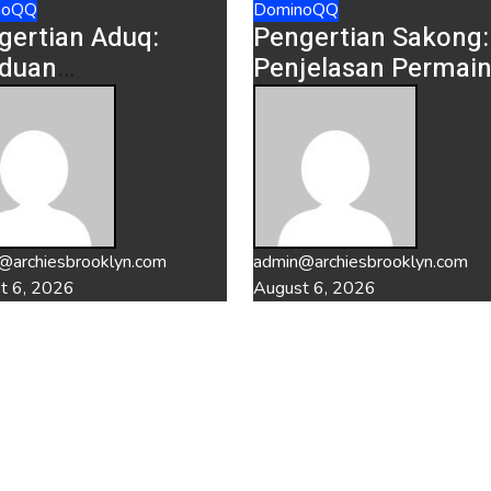
noQQ
DominoQQ
gertian Aduq:
Pengertian Sakong:
duan
Penjelasan Permai
prehensif Fitur-
Kartu Populer
urnya
@archiesbrooklyn.com
admin@archiesbrooklyn.com
t 6, 2026
August 6, 2026