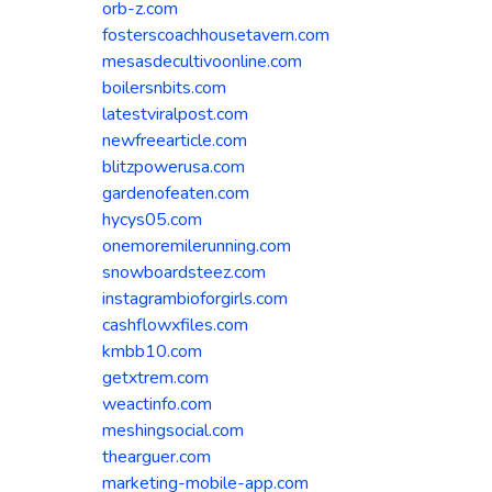
orb-z.com
fosterscoachhousetavern.com
mesasdecultivoonline.com
boilersnbits.com
latestviralpost.com
newfreearticle.com
blitzpowerusa.com
gardenofeaten.com
hycys05.com
onemoremilerunning.com
snowboardsteez.com
instagrambioforgirls.com
cashflowxfiles.com
kmbb10.com
getxtrem.com
weactinfo.com
meshingsocial.com
thearguer.com
marketing-mobile-app.com