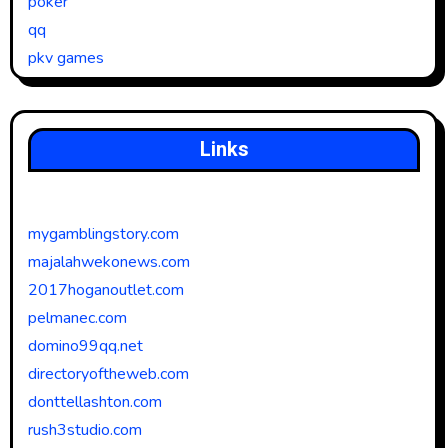
poker
qq
pkv games
Links
mygamblingstory.com
majalahwekonews.com
2017hoganoutlet.com
pelmanec.com
domino99qq.net
directoryoftheweb.com
donttellashton.com
rush3studio.com