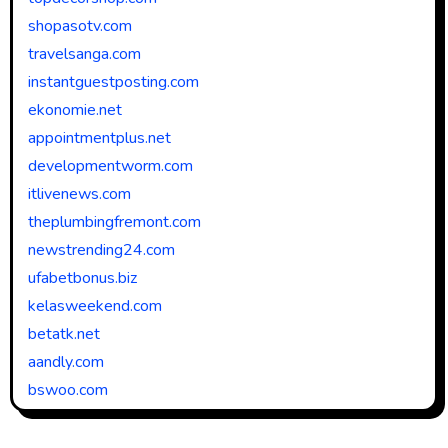
shopasotv.com
travelsanga.com
instantguestposting.com
ekonomie.net
appointmentplus.net
developmentworm.com
itlivenews.com
theplumbingfremont.com
newstrending24.com
ufabetbonus.biz
kelasweekend.com
betatk.net
aandly.com
bswoo.com