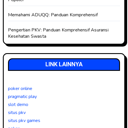
Memahami ADUQQ: Panduan Komprehensif
Pengertian PKV: Panduan Komprehensif Asuransi
Kesehatan Swasta
LINK LAINNYA
poker online
pragmatic play
slot demo
situs pkv
situs pkv games