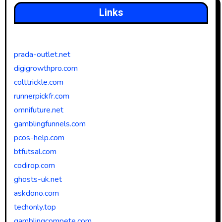
Links
prada-outlet.net
digigrowthpro.com
colttrickle.com
runnerpickfr.com
omnifuture.net
gamblingfunnels.com
pcos-help.com
btfutsal.com
codirop.com
ghosts-uk.net
askdono.com
techonly.top
gamblingcompete.com