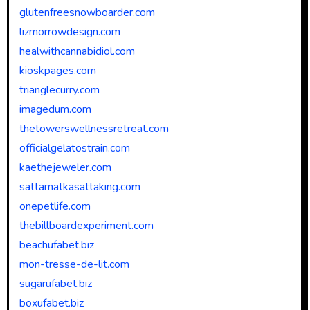
glutenfreesnowboarder.com
lizmorrowdesign.com
healwithcannabidiol.com
kioskpages.com
trianglecurry.com
imagedum.com
thetowerswellnessretreat.com
officialgelatostrain.com
kaethejeweler.com
sattamatkasattaking.com
onepetlife.com
thebillboardexperiment.com
beachufabet.biz
mon-tresse-de-lit.com
sugarufabet.biz
boxufabet.biz