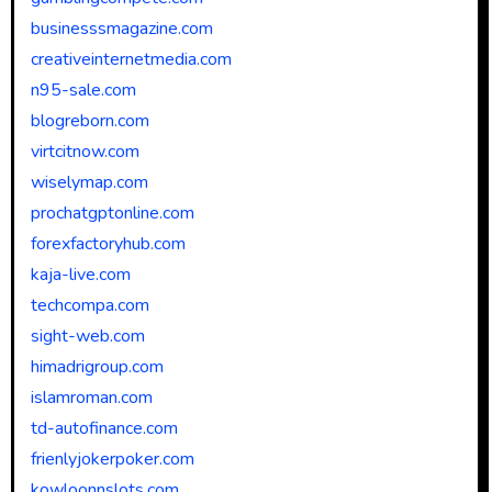
businesssmagazine.com
creativeinternetmedia.com
n95-sale.com
blogreborn.com
virtcitnow.com
wiselymap.com
prochatgptonline.com
forexfactoryhub.com
kaja-live.com
techcompa.com
sight-web.com
himadrigroup.com
islamroman.com
td-autofinance.com
frienlyjokerpoker.com
kowloonnslots.com