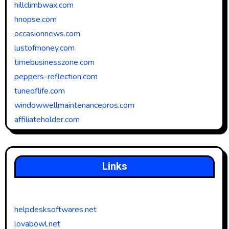
hillclimbwax.com
hnopse.com
occasionnews.com
lustofmoney.com
timebusinesszone.com
peppers-reflection.com
tuneoflife.com
windowwellmaintenancepros.com
affiliateholder.com
Links
helpdesksoftwares.net
lovabowl.net