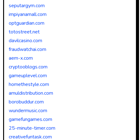
seputargym.com
impiyanamall.com
optguardian.com
totostreet.net
davilcasino.com
fraudwatchai.com
aem-x.com
cryptooblogs.com
gameuplevel.com
homethestyle.com
amuldistribution.com
borobuddur.com
wundermusic.com
gamefungames.com
25-minute-timer.com
creativefuntask.com