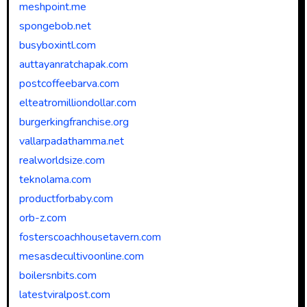
meshpoint.me
spongebob.net
busyboxintl.com
auttayanratchapak.com
postcoffeebarva.com
elteatromilliondollar.com
burgerkingfranchise.org
vallarpadathamma.net
realworldsize.com
teknolama.com
productforbaby.com
orb-z.com
fosterscoachhousetavern.com
mesasdecultivoonline.com
boilersnbits.com
latestviralpost.com