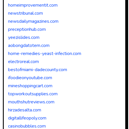
homeimprovementit.com
newstribunal.com
newsdailymagazines.com
preceptionhub.com
yeezislides.com
aobongdatotem.com
home-remedies-yeast-infection.com
electroreal.com
bestofmiami-dadecounty.com
ifoodieonyoutube.com
mineshoppingcart.com
topworkoutsupplies.com
mouthshutreviews.com
hirzadesalta.com
digitallifeopoly.com
casinobubbles.com